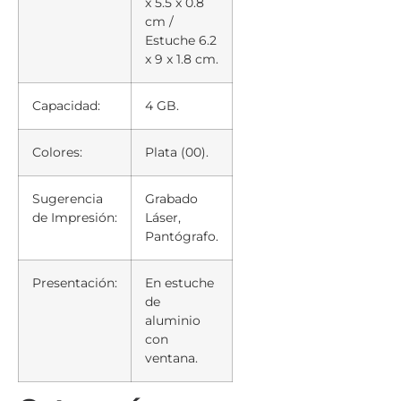
x 5.5 x 0.8
cm /
Estuche 6.2
x 9 x 1.8 cm.
Capacidad:
4 GB.
Colores:
Plata (00).
Sugerencia
Grabado
de Impresión:
Láser,
Pantógrafo.
Presentación:
En estuche
de
aluminio
con
ventana.