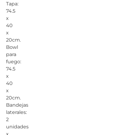
Tapa:
74.5
x
40
x
20cm.
Bowl
para
fuego:
74.5
x
40
x
20cm.
Bandejas
laterales:
2
unidades
x