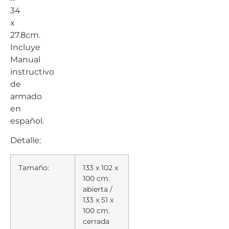
34
x
27.8cm.
Incluye
Manual
instructivo
de
armado
en
español.
Detalle:
Tamaño:
133 x 102 x
100 cm.
abierta /
133 x 51 x
100 cm.
cerrada