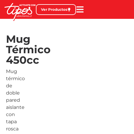
Ver Productos
Mug
Térmico
450cc
Mug
térmico
de
doble
pared
aislante
con
tapa
rosca