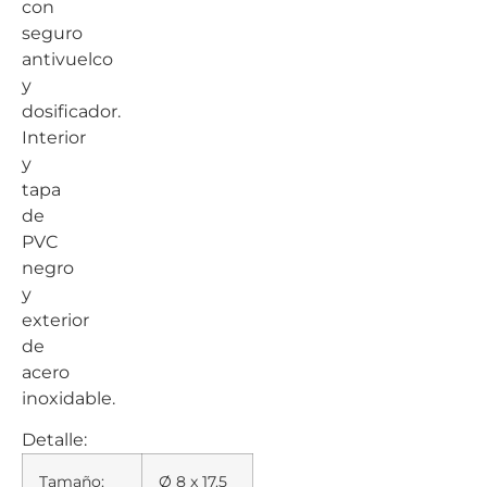
con
seguro
antivuelco
y
dosificador.
Interior
y
tapa
de
PVC
negro
y
exterior
de
acero
inoxidable.
Detalle:
Tamaño:
Ø 8 x 17.5