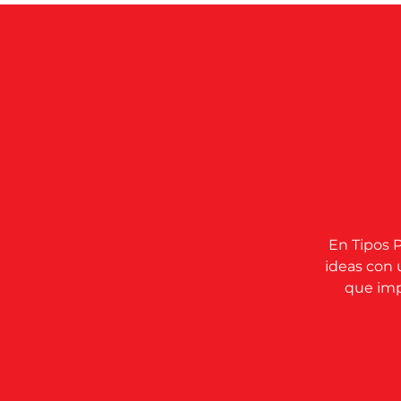
En Tipos P
ideas con 
que impu