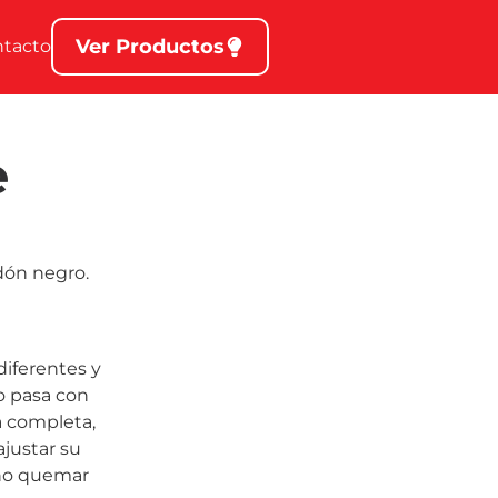
Ver Productos
ntacto
e
dón negro.
iferentes y
o pasa con
a completa,
justar su
 no quemar