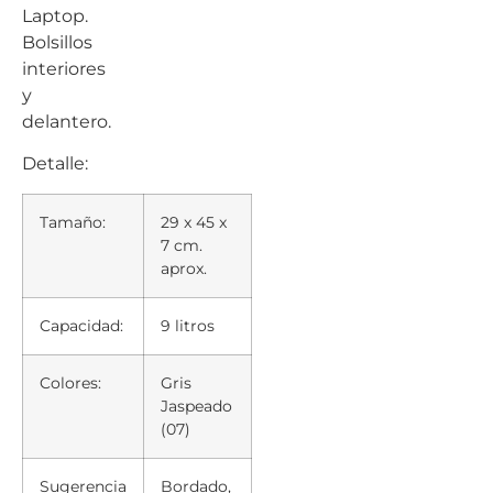
Laptop.
Bolsillos
interiores
y
delantero.
Detalle:
Tamaño:
29 x 45 x
7 cm.
aprox.
Capacidad:
9 litros
Colores:
Gris
Jaspeado
(07)
Sugerencia
Bordado,