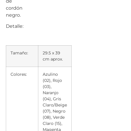
de
cordón
negro.
Detalle:
Tamaño:
29.5 x 39
cm aprox.
Colores:
Azulino
(02), Rojo
(03),
Naranjo
(04), Gris
Claro/Beige
(07), Negro
(08), Verde
Claro (15),
Magenta