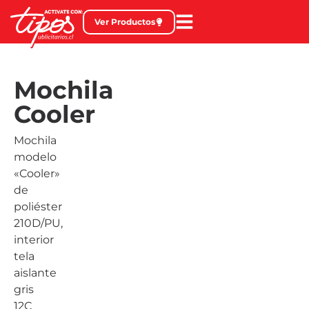
Ver Productos
Mochila
Cooler
Mochila
modelo
«Cooler»
de
poliéster
210D/PU,
interior
tela
aislante
gris
12C