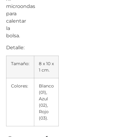
microondas
para
calentar
la
bolsa.
Detalle:
Tamaño:
8 x 10 x
1 cm.
Colores:
Blanco
(01),
Azul
(02),
Rojo
(03).