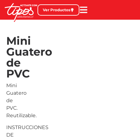
Ver Productos
Mini
Guatero
de
PVC
Mini
Guatero
de
PVC.
Reutilizable.
INSTRUCCIONES
DE