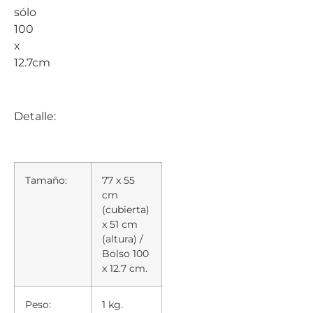
sólo
100
x
12.7cm
Detalle:
Tamaño:
77 x 55
cm
(cubierta)
x 51 cm
(altura) /
Bolso 100
x 12.7 cm.
Peso:
1 kg.