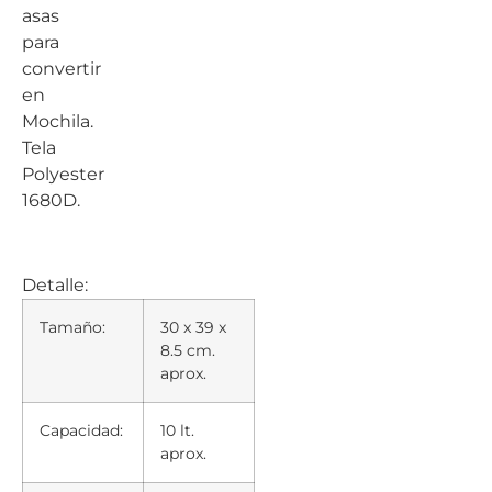
asas
para
convertir
en
Mochila.
Tela
Polyester
1680D.
Detalle:
Tamaño:
30 x 39 x
8.5 cm.
aprox.
Capacidad:
10 lt.
aprox.