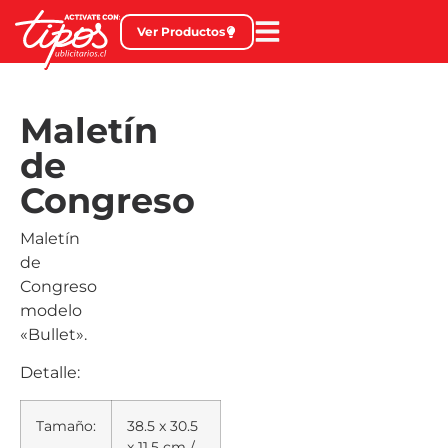
Ver Productos
Maletín
de
Congreso
Maletín
de
Congreso
modelo
«Bullet».
Detalle:
Tamaño:
38.5 x 30.5
x 11.5 cm /