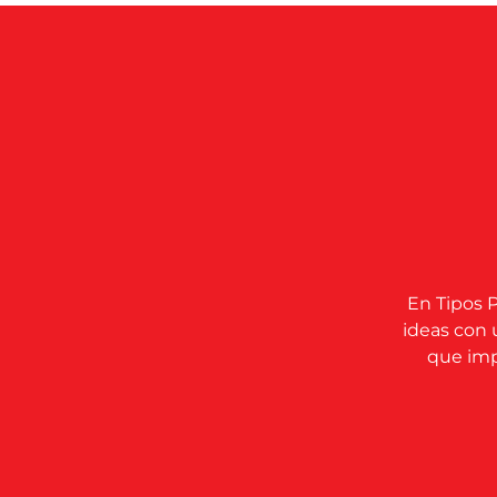
En Tipos P
ideas con 
que impu