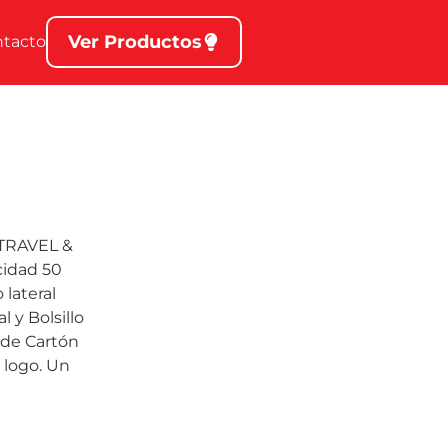
Ver Productos
ntacto
«TRAVEL &
cidad 50
 lateral
 y Bolsillo
a de Cartón
 logo. Un