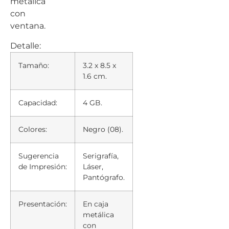
metálica
con
ventana.
Detalle:
Tamaño:
3.2 x 8.5 x
1.6 cm.
Capacidad:
4 GB.
Colores:
Negro (08).
Sugerencia
Serigrafía,
de Impresión:
Láser,
Pantógrafo.
Presentación:
En caja
metálica
con