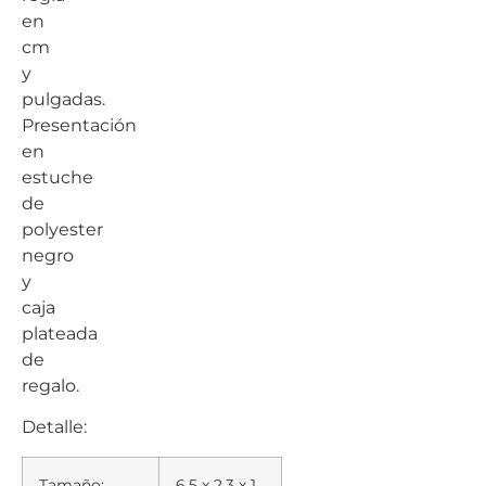
en
cm
y
pulgadas.
Presentación
en
estuche
de
polyester
negro
y
caja
plateada
de
regalo.
Detalle:
Tamaño:
6.5 x 2.3 x 1