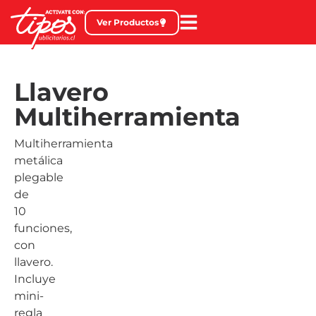
Ver Productos
Llavero
Multiherramienta
Multiherramienta
metálica
plegable
de
10
funciones,
con
llavero.
Incluye
mini-
regla