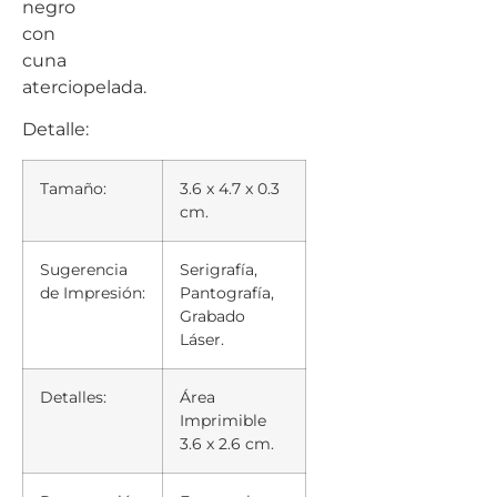
negro
con
cuna
aterciopelada.
Detalle:
Tamaño:
3.6 x 4.7 x 0.3
cm.
Sugerencia
Serigrafía,
de Impresión:
Pantografía,
Grabado
Láser.
Detalles:
Área
Imprimible
3.6 x 2.6 cm.