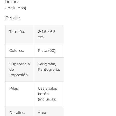
botón
(incluidas).
Detalle:
Tamaño:
Ø 1.6 x 6.5
cm.
Colores:
Plata (00).
Sugerencia
Serigrafía,
de
Pantografía.
Impresión:
Pilas:
Usa 3 pilas
botón
(incluidas).
Detalles:
Área