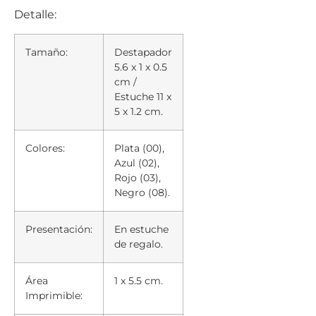
Detalle:
Tamaño:
Destapador
5.6 x 1 x 0.5
cm /
Estuche 11 x
5 x 1.2 cm.
Colores:
Plata (00),
Azul (02),
Rojo (03),
Negro (08).
Presentación:
En estuche
de regalo.
Área
1 x 5.5 cm.
Imprimible: