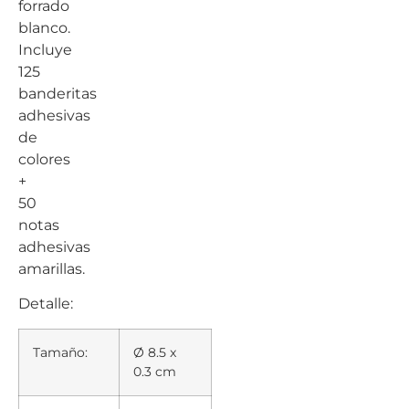
forrado
blanco.
Incluye
125
banderitas
adhesivas
de
colores
+
50
notas
adhesivas
amarillas.
Detalle:
Tamaño:
Ø 8.5 x
0.3 cm