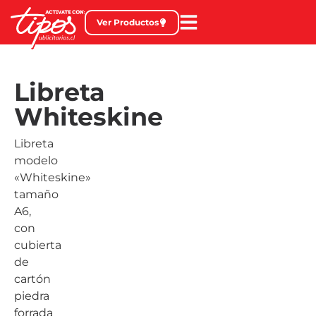
Ver Productos
Libreta
Whiteskine
Libreta
modelo
«Whiteskine»
tamaño
A6,
con
cubierta
de
cartón
piedra
forrada