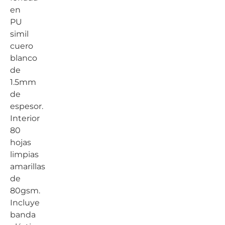
en
PU
simil
cuero
blanco
de
1.5mm
de
espesor.
Interior
80
hojas
limpias
amarillas
de
80gsm.
Incluye
banda