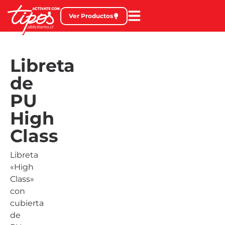
Ver Productos
Libreta
de
PU
High
Class
Libreta
«High
Class»
con
cubierta
de