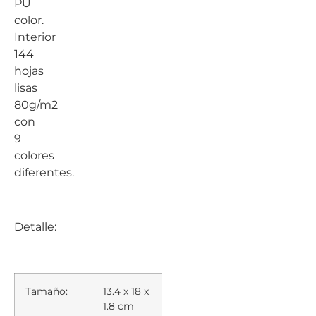
PU
color.
Interior
144
hojas
lisas
80g/m2
con
9
colores
diferentes.
Detalle:
Tamaño:
13.4 x 18 x
1.8 cm