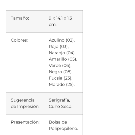
Tamaño:
9 x 14.1 x 1.3
cm.
Colores:
Azulino (02),
Rojo (03),
Naranjo (04),
Amarillo (05),
Verde (06),
Negro (08),
Fucsia (23),
Morado (25).
Sugerencia
Serigrafía,
de Impresión:
Cuño Seco.
Presentación:
Bolsa de
Polipropileno.