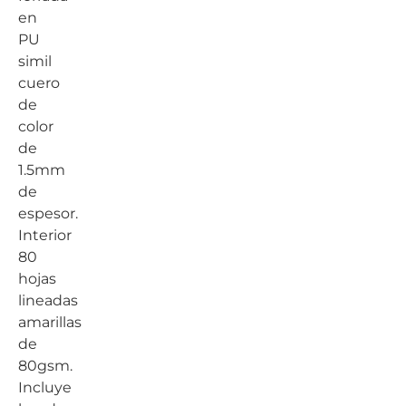
en
PU
simil
cuero
de
color
de
1.5mm
de
espesor.
Interior
80
hojas
lineadas
amarillas
de
80gsm.
Incluye