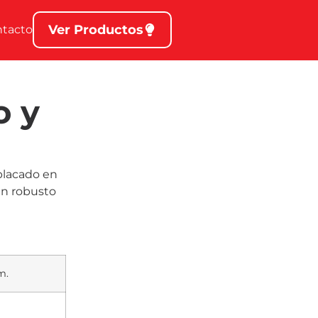
Ver Productos
ntacto
o y
placado en
en robusto
m.