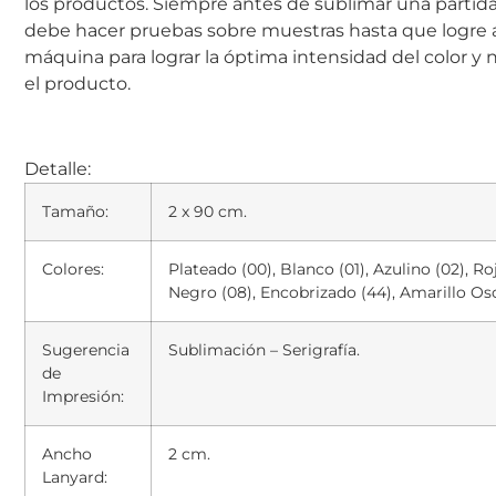
los productos. Siempre antes de sublimar una partid
debe hacer pruebas sobre muestras hasta que logre a
máquina para lograr la óptima intensidad del color y
el producto.
Detalle:
Tamaño:
2 x 90 cm.
Colores:
Plateado (00), Blanco (01), Azulino (02), Roj
Negro (08), Encobrizado (44), Amarillo Osc
Sugerencia
Sublimación – Serigrafía.
de
Impresión:
Ancho
2 cm.
Lanyard: