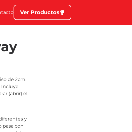
Ver Productos
ntacto
way
iso de 2cm.
 Incluye
ar (abrir) el
iferentes y
o pasa con