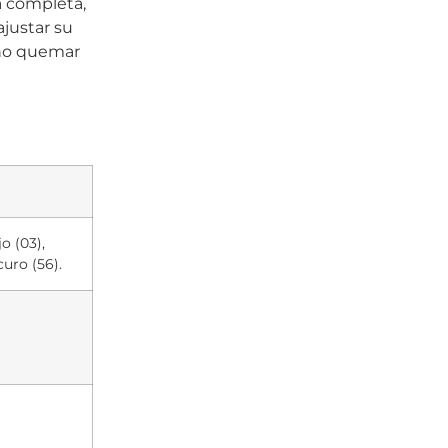
a completa,
justar su
 no quemar
o (03),
uro (56).