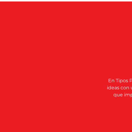
En Tipos P
ideas con 
que impu