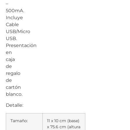
–
500mA.
Incluye
Cable
USB/Micro
USB.
Presentación
en
caja
de
regalo
de
cartón
blanco.
Detalle:
Tamaño:
11 x 10 cm (base)
x 75.6 cm (altura