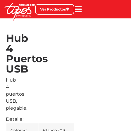
Ver Productos
Hub
4
Puertos
USB
Hub
4
puertos
USB,
plegable.
Detalle:
Colores:
Blanco (01).