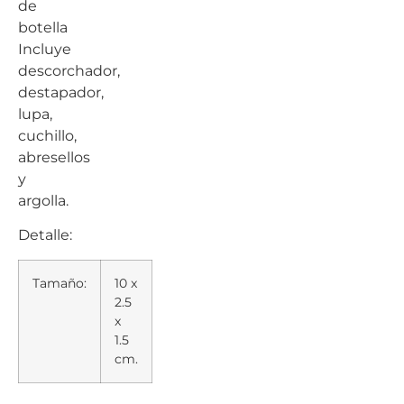
de
botella
Incluye
descorchador,
destapador,
lupa,
cuchillo,
abresellos
y
argolla.
Detalle:
Tamaño:
10 x
2.5
x
1.5
cm.