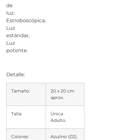
de
luz:
Estroboscópica,
Luz
estándar,
Luz
potente.
Detalle:
Tamaño:
20 x 20 cm
aprox.
Talla:
Única
Adulto.
Colores:
Azulino (02),