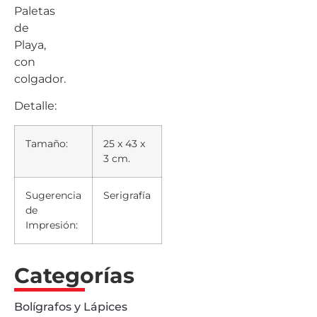
Paletas
de
Playa,
con
colgador.
Detalle:
Tamaño:
25 x 43 x
3 cm.
Sugerencia
Serigrafía
de
Impresión:
Categorías
Bolígrafos y Lápices