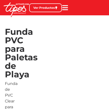
Ver Productos
Funda
PVC
para
Paletas
de
Playa
Funda
de
PVC
Clear
para