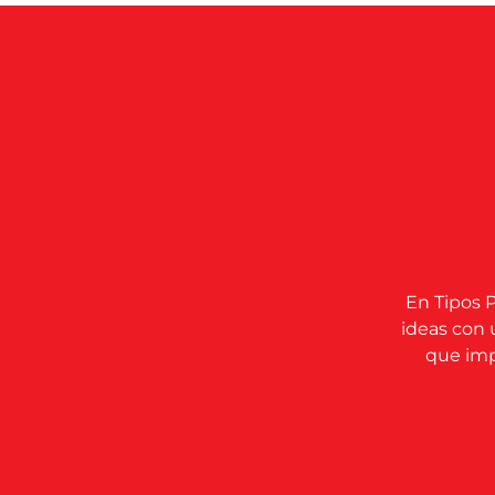
En Tipos P
ideas con 
que impu