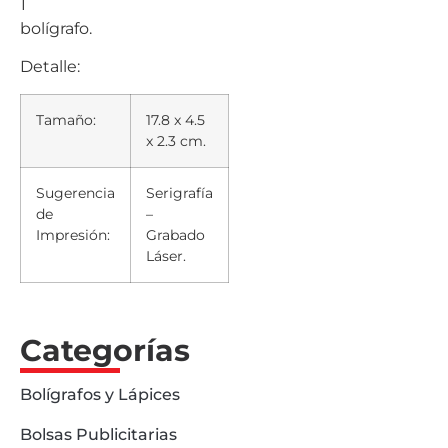
1
bolígrafo.
Detalle:
Tamaño:
17.8 x 4.5
x 2.3 cm.
Sugerencia
Serigrafía
de
–
Impresión:
Grabado
Láser.
Categorías
Bolígrafos y Lápices
Bolsas Publicitarias