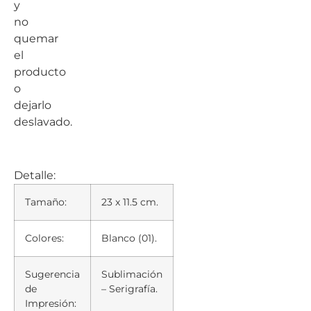
y
no
quemar
el
producto
o
dejarlo
deslavado.
Detalle:
Tamaño:
23 x 11.5 cm.
Colores:
Blanco (01).
Sugerencia
Sublimación
de
– Serigrafía.
Impresión: