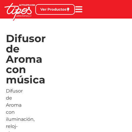
Ver Productos
Difusor
de
Aroma
con
música
Difusor
de
Aroma
con
iluminación,
reloj-