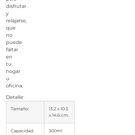
disfrutar
y
relajarse,
que
no
puede
faltar
en
tu
hogar
u
oficina.
Detalle:
Tamaño:
13.2 x 10.3
x 14.6 cm.
Capacidad:
300ml