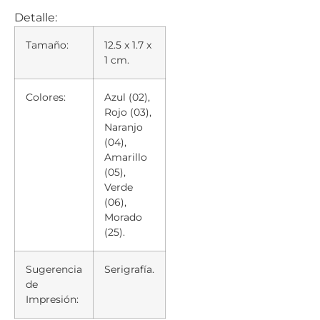
Detalle:
Tamaño:
12.5 x 1.7 x
1 cm.
Colores:
Azul (02),
Rojo (03),
Naranjo
(04),
Amarillo
(05),
Verde
(06),
Morado
(25).
Sugerencia
Serigrafía.
de
Impresión: