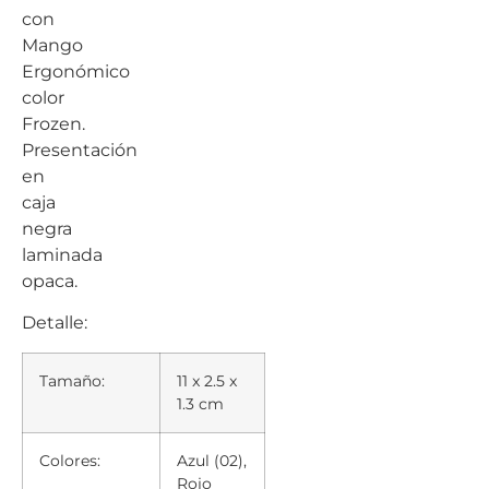
con
Mango
Ergonómico
color
Frozen.
Presentación
en
caja
negra
laminada
opaca.
Detalle:
Tamaño:
11 x 2.5 x
1.3 cm
Colores:
Azul (02),
Rojo