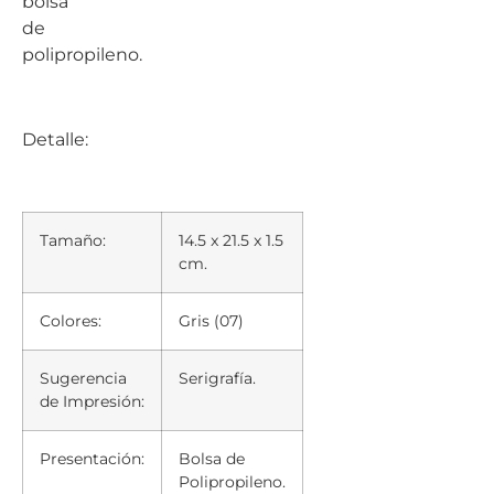
bolsa
de
polipropileno.
Detalle:
Tamaño:
14.5 x 21.5 x 1.5
cm.
Colores:
Gris (07)
Sugerencia
Serigrafía.
de Impresión:
Presentación:
Bolsa de
Polipropileno.