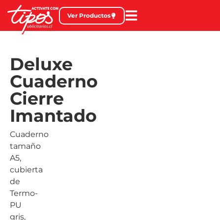
Ver Productos
Deluxe
Cuaderno
Cierre
Imantado
Cuaderno
tamaño
A5,
cubierta
de
Termo-
PU
gris,