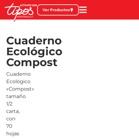
Ver Productos
Cuaderno
Ecológico
Compost
Cuaderno
Ecológico
«Compost»
tamaño
1/2
carta,
con
70
hojas