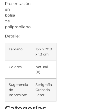
Presentación
en
bolsa
de
polipropileno.
Detalle:
Tamaño:
15.2 x 20.9
x 1.3 cm.
Colores:
Natural
(11).
Sugerencia
Serigrafía,
de
Grabado
Impresión:
Láser.
Categorías