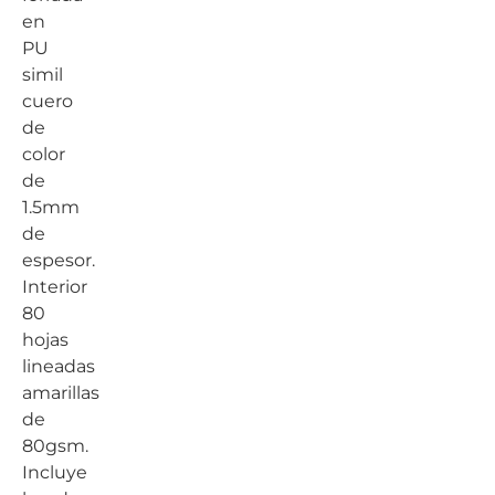
en
PU
simil
cuero
de
color
de
1.5mm
de
espesor.
Interior
80
hojas
lineadas
amarillas
de
80gsm.
Incluye