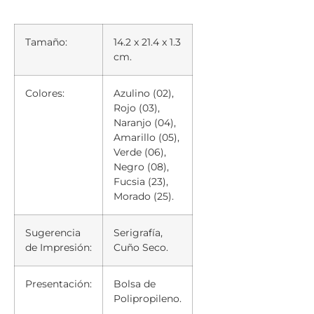
Tamaño:
14.2 x 21.4 x 1.3
cm.
Colores:
Azulino (02),
Rojo (03),
Naranjo (04),
Amarillo (05),
Verde (06),
Negro (08),
Fucsia (23),
Morado (25).
Sugerencia
Serigrafía,
de Impresión:
Cuño Seco.
Presentación:
Bolsa de
Polipropileno.