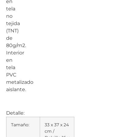
en
tela
no
tejida
(TNT)
de
80g/m2.
Interior
en
tela
PVC
metalizado
aislante.
Detalle:
Tamaño:
33 x 37 x 24
cm /