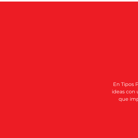
En Tipos P
ideas con 
que impu