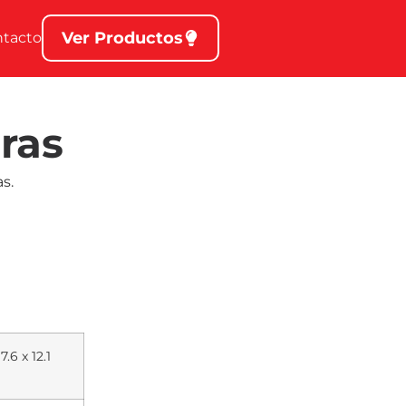
Ver Productos
ntacto
ras
s.
.6 x 12.1