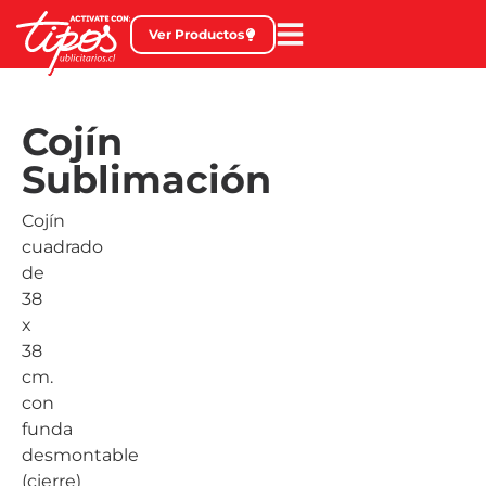
Ver Productos
Cojín
Sublimación
Cojín
cuadrado
de
38
x
38
cm.
con
funda
desmontable
(cierre)