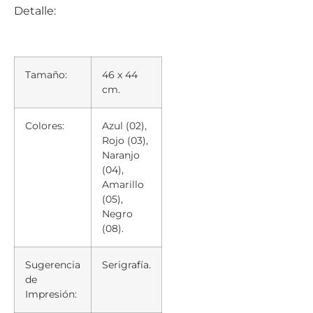
Detalle:
Tamaño:
46 x 44
cm.
Colores:
Azul (02),
Rojo (03),
Naranjo
(04),
Amarillo
(05),
Negro
(08).
Sugerencia
Serigrafía.
de
Impresión: