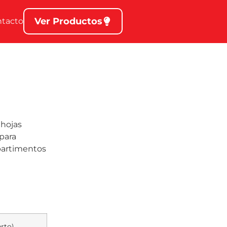
Ver Productos
ntacto
 hojas
 para
partimentos
rto).