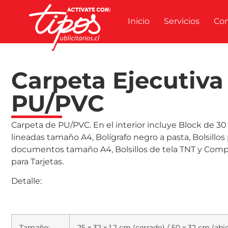
Inicio
Servicios
Co
Carpeta Ejecutiva
PU/PVC
Carpeta de PU/PVC. En el interior incluye Block de 30
lineadas tamaño A4, Bolígrafo negro a pasta, Bolsillos
documentos tamaño A4, Bolsillos de tela TNT y Com
para Tarjetas.
Detalle:
Tamaño:
25 x 32 x 1.2 cm (cerrado) / 50 x 32 cm (abie