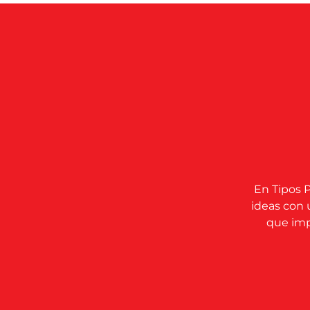
En Tipos P
ideas con 
que impu