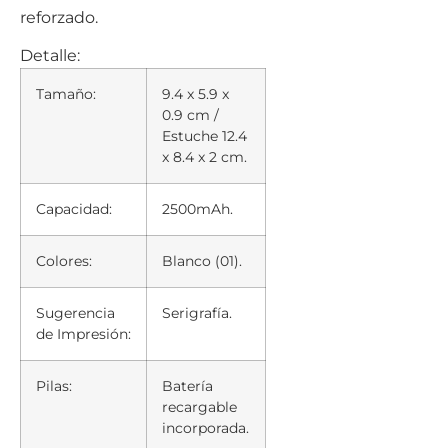
reforzado.
Detalle:
Tamaño:
9.4 x 5.9 x
0.9 cm /
Estuche 12.4
x 8.4 x 2 cm.
Capacidad:
2500mAh.
Colores:
Blanco (01).
Sugerencia
Serigrafía.
de Impresión:
Pilas:
Batería
recargable
incorporada.