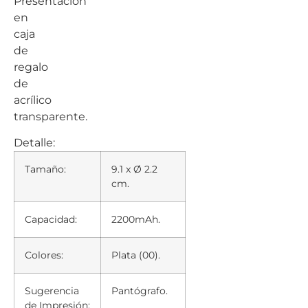
Presentación
en
caja
de
regalo
de
acrílico
transparente.
Detalle:
Tamaño:
9.1 x Ø 2.2
cm.
Capacidad:
2200mAh.
Colores:
Plata (00).
Sugerencia
Pantógrafo.
de Impresión: