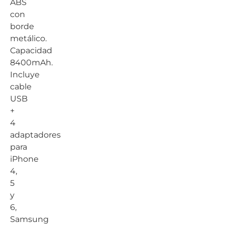
ABS
con
borde
metálico.
Capacidad
8400mAh.
Incluye
cable
USB
+
4
adaptadores
para
iPhone
4,
5
y
6,
Samsung