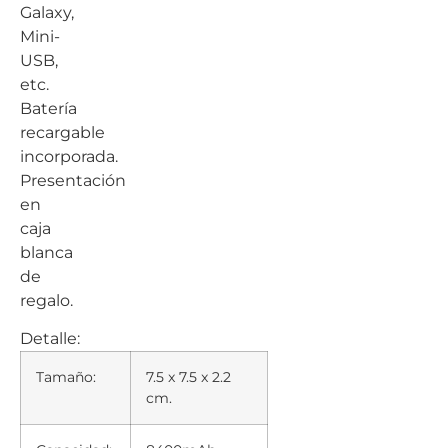
Galaxy,
Mini-
USB,
etc.
Batería
recargable
incorporada.
Presentación
en
caja
blanca
de
regalo.
Detalle:
Tamaño:
7.5 x 7.5 x 2.2
cm.