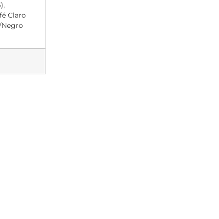
),
fé Claro
o/Negro