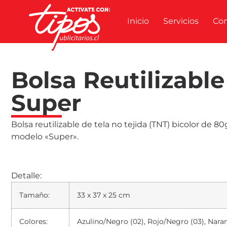
Inicio
Servicios
Co
Bolsa Reutilizable
Super
Bolsa reutilizable de tela no tejida (TNT) bicolor de 8
modelo «Super».
Detalle:
Tamaño:
33 x 37 x 25 cm
Colores:
Azulino/Negro (02), Rojo/Negro (03), Nar