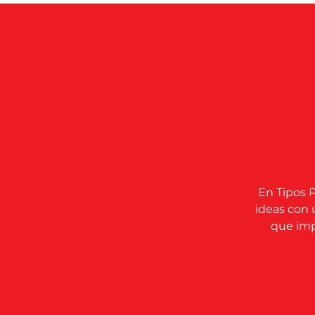
En Tipos P
ideas con 
que impu