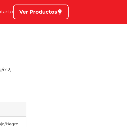
Ver Productos
ntacto
0g/m2,
anjo/Negro