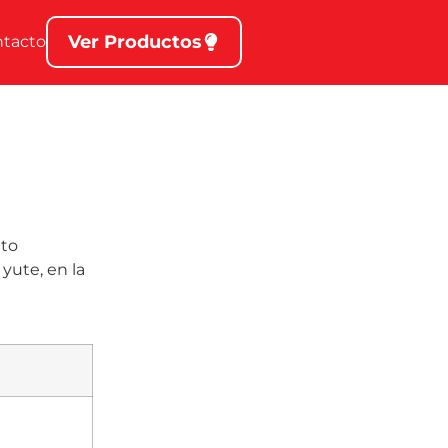
Ver Productos
ntacto
o
nto
yute, en la