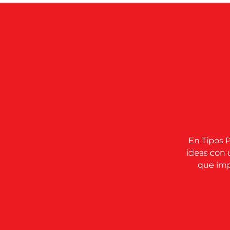
En Tipos P
ideas con 
que impu