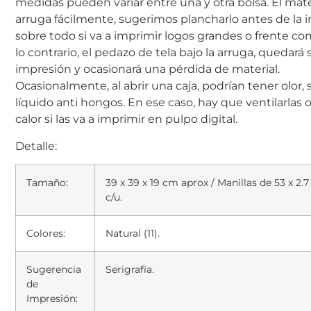
medidas pueden variar entre una y otra bolsa. El mate
arruga fácilmente, sugerimos plancharlo antes de la 
sobre todo si va a imprimir logos grandes o frente co
lo contrario, el pedazo de tela bajo la arruga, quedará 
impresión y ocasionará una pérdida de material.
Ocasionalmente, al abrir una caja, podrían tener olor, 
líquido anti hongos. En ese caso, hay que ventilarlas o
calor si las va a imprimir en pulpo digital.
Detalle:
Tamaño:
39 x 39 x 19 cm aprox / Manillas de 53 x 2.
c/u.
Colores:
Natural (11).
Sugerencia
Serigrafía.
de
Impresión: