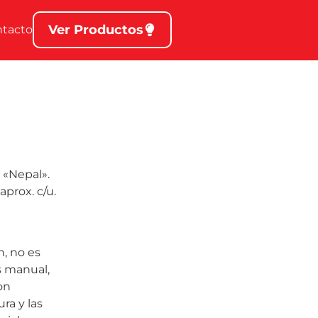
Ver Productos
ntacto
 «Nepal».
aprox. c/u.
, no es
s manual,
on
ra y las