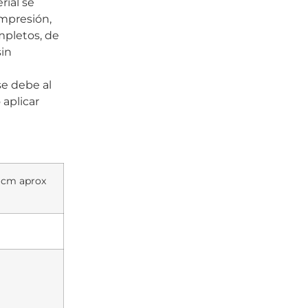
rial se
impresión,
mpletos, de
sin
se debe al
 aplicar
7 cm aprox