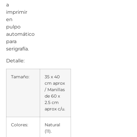
a
imprimir
en
pulpo
automático
para
serigrafía.
Detalle:
Tamaño:
35 x 40
cm aprox
/ Manillas
de 60 x
2.5 cm
aprox c/u.
Colores:
Natural
(11).