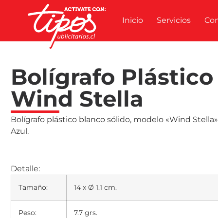
Inicio
Servicios
Co
Bolígrafo Plástico
Wind Stella
Bolígrafo plástico blanco sólido, modelo «Wind Stella».
Azul.
Detalle:
Tamaño:
14 x Ø 1.1 cm.
Peso:
7.7 grs.