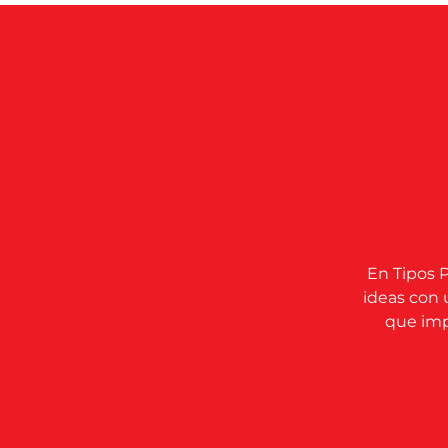
En Tipos P
ideas con 
que impu