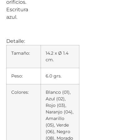
orificios.
Escritura
azul.
Detalle:
Tamaño:
14.2 x Ø 1.4
cm.
Peso:
6.0 grs.
Colores:
Blanco (01),
Azul (02),
Rojo (03),
Naranjo (04),
Amarillo
(05), Verde
(06), Negro
(08), Morado